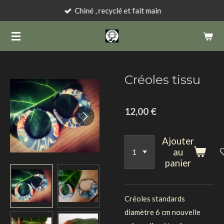
Chiné , recyclé et fait main
Passer
au
contenu
principal
Créoles tissu
12,00 €
Ajouter
au
panier
Créoles standards
diamètre 6 cm nouvelle