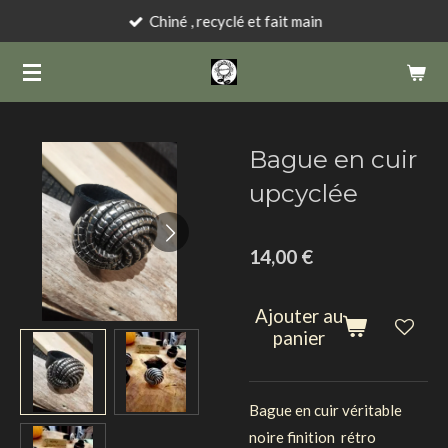
Chiné , recyclé et fait main
Passer
au
contenu
principal
Bague en cuir
upcyclée
14,00 €
Ajouter au
panier
Bague en cuir véritable
noire finition rétro