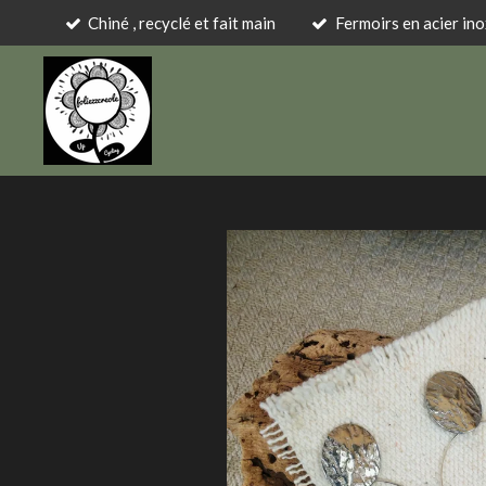
Chiné , recyclé et fait main
Fermoirs en acier in
Passer
au
contenu
principal