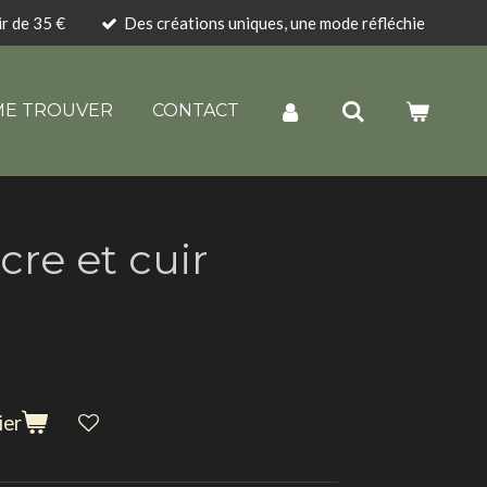
ir de 35 €
Des créations uniques, une mode réfléchie
ME TROUVER
CONTACT
cre et cuir
ier