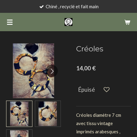
Chiné , recyclé et fait main
Passer
au
contenu
principal
Créoles
14,00 €
Épuisé
Créoles diamètre 7 cm
avec tissu vintage
imprimés arabesques ,